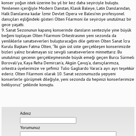
konser yoğun istek üzerine bu yıl bir kez daha seyirciyle buluştu.
Yenilenen içeriğiyle Modern Danstan, Klasik Baleye, Latin Danslarından,
Halk Danslarına kadar İzmir Devlet Opera ve Balesi’nin profesyonel
dansçıları eşliğindeki gösteri Olten Filarmoni ile seyirciye unutulmaz bir
gece yaşattı.
9. Sanat Sezonunun kapanış konserinde dansların senteziyle yine büyük
beğeni toplayan Olten Filarmoni Orkestrasının yeni sezonda da
yeniliklerle sanatseverleri buluşturacağını dile getiren Olten Sanat İcra
Kurulu Başkanı Fatma Olten, “İki gün üst üste gerçekleşen konserimizde
bizleri yalnız bırakmayan siz sevgili sanatseverlere minnettarız. Bu
unutulmaz gecenin gerçekleşmesinde büyük emeği geçen Burcu Sürmeli
Borovalı'ya, Kaya Reha Demircan'a, Akgün Çavuş'a, dansçılarımıza,
orkestra üyelerimize ve şefimiz Tulio Gagliardo Varas'a ayrı ayrı teşekkür
ederiz. Olten Filarmoni olarak 10. Sanat sezonumuzda yepyeni
konserlerle görüşmek dileğiyle, yeni sezonda da hepinizi konserlerimize
bekliyoruz” şeklinde konuştu.
Adınız
Yorumunuz