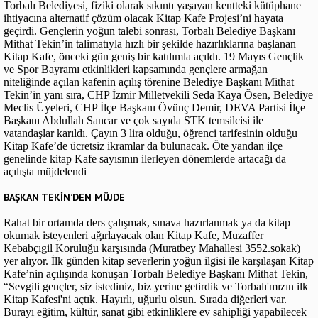
Torbalı Belediyesi, fiziki olarak sıkıntı yaşayan kentteki kütüphane
ihtiyacına alternatif çözüm olacak Kitap Kafe Projesi’ni hayata
geçirdi. Gençlerin yoğun talebi sonrası, Torbalı Belediye Başkanı
Mithat Tekin’in talimatıyla hızlı bir şekilde hazırlıklarına başlanan
Kitap Kafe, önceki gün geniş bir katılımla açıldı. 19 Mayıs Gençlik
ve Spor Bayramı etkinlikleri kapsamında gençlere armağan
niteliğinde açılan kafenin açılış törenine Belediye Başkanı Mithat
Tekin’in yanı sıra, CHP İzmir Milletvekili Seda Kaya Ösen, Belediye
Meclis Üyeleri, CHP İlçe Başkanı Övünç Demir, DEVA Partisi İlçe
Başkanı Abdullah Sancar ve çok sayıda STK temsilcisi ile
vatandaşlar karıldı. Çayın 3 lira olduğu, öğrenci tarifesinin olduğu
Kitap Kafe’de ücretsiz ikramlar da bulunacak. Öte yandan ilçe
genelinde kitap Kafe sayısının ilerleyen dönemlerde artacağı da
açılışta müjdelendi
BAŞKAN TEKİN’DEN MÜJDE
Rahat bir ortamda ders çalışmak, sınava hazırlanmak ya da kitap
okumak isteyenleri ağırlayacak olan Kitap Kafe, Muzaffer
Kebabçıgil Koruluğu karşısında (Muratbey Mahallesi 3552.sokak)
yer alıyor. İlk günden kitap severlerin yoğun ilgisi ile karşılaşan Kitap
Kafe’nin açılışında konuşan Torbalı Belediye Başkanı Mithat Tekin,
“Sevgili gençler, siz istediniz, biz yerine getirdik ve Torbalı'mızın ilk
Kitap Kafesi'ni açtık. Hayırlı, uğurlu olsun. Sırada diğerleri var.
Burayı eğitim, kültür, sanat gibi etkinliklere ev sahipliği yapabilecek