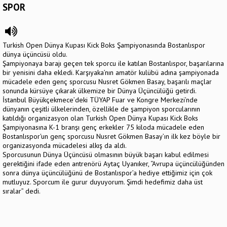
SPOR
Turkish Open Dünya Kupası Kick Boks Şampiyonasında Bostanlıspor
dünya üçüncüsü oldu.
Şampiyonaya barajı geçen tek sporcu ile katılan Bostanlıspor, başarılarına
bir yenisini daha ekledi. Karşıyaka’nın amatör kulübü adına şampiyonada
mücadele eden genç sporcusu Nusret Gökmen Basay, başarılı maçlar
sonunda kürsüye çıkarak ülkemize bir Dünya Üçüncülüğü getirdi.
İstanbul Büyükçekmece’deki TÜYAP Fuar ve Kongre Merkezi’nde
dünyanın çeşitli ülkelerinden, özellikle de şampiyon sporcularının
katıldığı organizasyon olan Turkish Open Dünya Kupası Kick Boks
Şampiyonasına K-1 branşı genç erkekler 75 kiloda mücadele eden
Bostanlıspor'un genç sporcusu Nusret Gökmen Basay’ın ilk kez böyle bir
organizasyonda mücadelesi alkış da aldı.
Sporcusunun Dünya Üçüncüsü olmasının büyük başarı kabul edilmesi
gerektiğini ifade eden antrenörü Aytaç Uyanıker, “Avrupa üçüncülüğünden
sonra dünya üçüncülüğünü de Bostanlıspor’a hediye ettiğimiz için çok
mutluyuz. Sporcum ile gurur duyuyorum. Şimdi hedefimiz daha üst
sıralar” dedi.